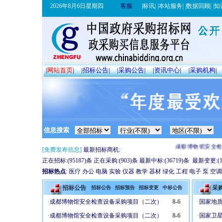
2026年8月6日星期四
客服
|
标讯
|
|
本站服务
|
|
数据回顾
|
|
知
|
网站首页
|
|
招标公告
|
|
采购公告
|
|
资讯中心
|
|
采购机构
|
成都博物馆安全检
[免费发布信息]
最新招标商机:
正在招标
:(
95187
)条
正在采购
:(
903
)条
最新中标
:(
36719
)条
最新变更
:(
招标热点
:
医疗
办公
电脑
实验
仪器
教学
器材
绿化
工程
电子
泵
空调
招标公告
采
招标公告
招标预告
招标变更
中标公告
·
成都博物馆安全检查设备采购项目（二次）
8-6
·
国家地
·
成都博物馆安全检查设备采购项目（二次）
8-6
·
国家卫