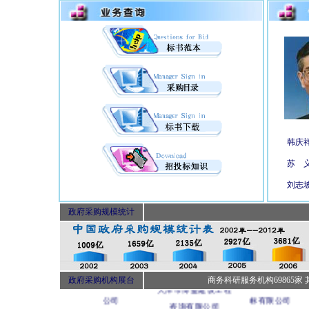
韩庆
苏 
刘志
河北安惠招标有限公
贵州省招标有限公
山东招标股份有限公司
政府采购规模统计
司
司
上海申海建设监理有限
深圳市三方诚信招
政府采购机构展台
商务科研服务机构69865家 其
天津市博鉴建设工程
公司
标有限公司
咨询有限公司