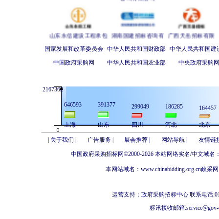
山东永信建设工程承包
湖南国建招标咨询有
广西天岳招标有限
管理有限公司
限公司
公司
国家发展和改革委员会
中华人民共和国财政部
中华人民共和国建
中国政府采购网
中华人民共和国农业部
中央政府采购
湖北设备工程招标
天津国际招标有限公司
中国乡镇企业总公司
2167362
有限公司
646593
391377
299049
186285
164457
上海
山东
四川
河北
北京
上海东方投资监理有限
中国石化国际事业有
江西省机电设备招
|
关于我们
|
广告服务
|
展会推荐
|
网站导航
|
友情链
公司
限公司
标公司
中国政府采购招标网
©2000-2026 本站网络实名/中文
本网站域名：www.chinabidding.org.cn
政采网
运营支持：
政府采购招标中心
联系电话:010-
标讯接收邮箱:
service@gov-