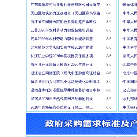
·
广东揭阳农村商业银行股份有限公司应诉专
8-6
·
国家体
·
天山区地块热力迁改项目（天山区赛马场路
8-6
·
中华人
·
浙江省立同德医院彩色多普勒超声诊断仪、
8-6
·
中华人
·
云县2026年农村劳动力职业技能培训服
8-6
·
中华人
·
云县2026年农村劳动力职业技能培训服
8-6
·
中国教
·
北京师范大学庆阳实验学校2026年物业
8-6
·
中国科学
·
长江职业学院2026年度校园安保服务项
8-6
·
最高人
·
塔河县开库康镇人民政府2026年度开库
8-6
·
北京中
·
浙江省立同德医院《现代中医肿瘤病证结合
8-6
·
北京中
·
镇康县忙丙乡回掌完小运动场硬化及附属工
8-6
·
中国国
·
温宿县库托河灌区抗旱井维修养护项目中标
8-6
·
公安部
·
温宿县2026年天然气管网及配套附属设
8-6
·
水利部机
·
2026年青海福彩公益宣促（包二、包三
8-6
·
中国银