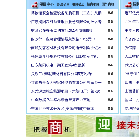
项目中心
招
拟建项目
项目动态
招商项目
国外商机
·
博物馆安全检查设备采购项目（二次）采购
8-6
·
近37亿
·
广东揭阳农村商业银行股份有限公司应诉专
8-6
·
2026
·
财政部在香港成功发行2026年第四期1
8-6
·
中华人
·
财政部、应急管理部紧急预拨3.3亿元中
8-6
·
商务部公
·
南通艾森芯材科技有限公司电子制造关键材
8-6
·
强保障
·
福建惠昇科瑞科技有限公司LED显示屏配
8-6
·
人工智能
·
山东莱阳核电一期工程第4次更新
8-6
·
武汉公积
·
贝欧亿(福建)新材料有限公司5万吨/年
8-6
·
“终于圆
·
甘肃省景泰县安家岭能源有限公司郭家台一
8-6
·
四川：
·
东莞深燃综合能源项目（大朗电厂）第7次
8-6
·
山西昔阳
·
中金数据乌兰察布绿色智算产业基地
8-6
·
盐城：
·
宁国经济技术开发区(安徽(宁国)中德国
8-6
·
陡坡院