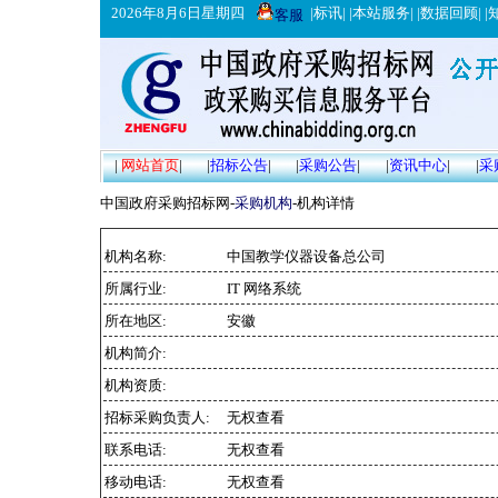
2026年8月6日星期四
|
标讯
| |
本站服务
| |
数据回顾
| |
客服
|
网站首页
|
|
招标公告
|
|
采购公告
|
|
资讯中心
|
|
采
中国政府采购招标网-
采购机构
-机构详情
机构名称:
中国教学仪器设备总公司
所属行业:
IT 网络系统
所在地区:
安徽
机构简介:
机构资质:
招标采购负责人:
无权查看
联系电话:
无权查看
移动电话:
无权查看