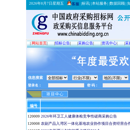
2026年8月7日星期五
|
标讯
| |
本站服务
| |
数据回顾
| |
客服
|
网站首页
|
|
招标公告
|
|
采购公告
|
|
资讯中心
|
|
采
信息搜索
编号
120009
2026年环卫工人健康体检竞争性磋商采购公告
120008
农副产品入湾区一体化基地农业协作项目合资经营合作方（项