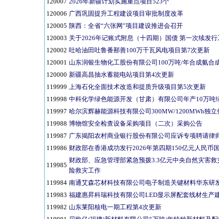
120007
2026年新疆计划实施重点项目523个
120006
广西巩固提升工程建设项目审批制度改革
120005
陕西：全省“六张网”项目建设推进会召开
120003
关于2026年记账式附息（十四期）国债 第一次续发
120002
吐哈油田吐鲁番鄯善100万千瓦风电项目第7次更新
120001
山东润银生物化工股份有限公司100万吨/年合成氨合
120000
新疆高昌抽水蓄能电站项目第4次更新
119999
上海石化全面技术改造和提质升级项目第5次更新
119998
中科化学绿色能源开发（甘肃）有限公司年产10万吨
119997
哈尔滨辉赫能源科技有限公司300MW/1200MWh独
119988
博物馆安全检查设备采购项目（二次）采购公告
119987
广东揭阳农村商业银行股份有限公司应诉专项聘请律师
119986
财政部在香港成功发行2026年第四期150亿元人民币
财政部、应急管理部紧急预拨3.3亿元中央自然灾害
119985
险救灾工作
119984
南通艾森芯材科技有限公司电子制造关键材料华东研发
119983
福建惠昇科瑞科技有限公司LED显示屏配套线材生产
119982
山东莱阳核电一期工程第4次更新