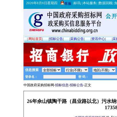
2026年8月6日星期四
|
标讯
| |
本站服务
| |
数据回顾
| |
客服
|
网站首页
|
|
招标公告
|
|
采购公告
|
|
资讯中心
|
|
采
信息搜索
中国政府采购招标网-
招标信息
-
招标公告
-正文
26年佘山镇陶干路（昌业路以北）污水纳管工程的
17358