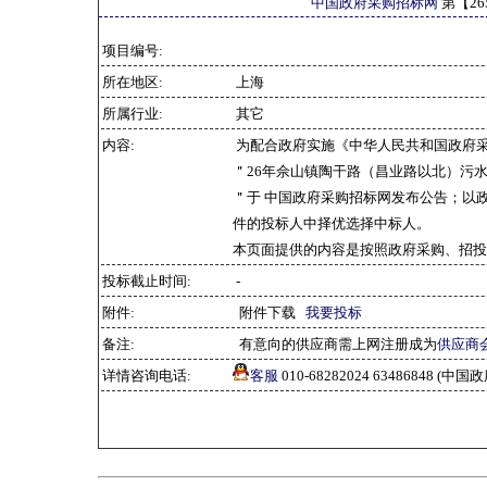
中国政府采购招标网
第【
26
项目编号:
所在地区:
上海
所属行业:
其它
内容:
为配合政府实施《中华人民共和国政府
＂26年佘山镇陶干路（昌业路以北）污水纳管工程的竞
＂于 中国政府采购招标网发布公告；以
件的投标人中择优选择中标人。
本页面提供的内容是按照政府采购、招投
投标截止时间:
-
附件:
附件下载
我要投标
备注:
有意向的供应商需上网注册成为
供应商
详情咨询电话:
客服
010-68282024 63486848 