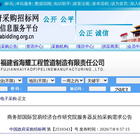
|
标讯
| |
本站服务
| |
数据回顾
| |
知识助手
| |
政策法规
| |
发布流程
| |
设为首页
| |
加入
服
|
采购公告
|
|
资讯中心
|
|
采购机构
|
|
项目中心
|
|
供应商库
|
|
会员中
-
电子采购
-正文
商务部国际贸易经济合作研究院服务器反拍采购需求公告
中国政府采购招标网
第【
2510343
】号 发布时间：
2026/7/8 9:57:15