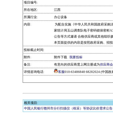
项目编号:
所在地区:
江西
所属行业:
办公设备
内容:
为配合实施《中华人民共和国政府采购
家统计局玉山调查队电子密码锁保密柜A3
公告等方式邀请 合格供应商或其他组织
本页面提供的内容是按照政府采购、招投
投标截止时间:
附件:
附件下载
我要投标
备注:
有意向的供应商需上网注册成为
供应商会
详情咨询电话:
客服
010-63486848 68282024 
相关项目:
中国人民银行赣州市分行扫描仪（框采）等协议比价需求公告