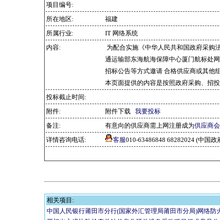
项目编号:
所在地区:
福建
所属行业:
IT 网络系统
内容:
为配合实施《中华人民共和国政府采购
通运输部东海航海保障中心厦门航标处网
招标公告等方式邀请 合格供应商或其他
本页面提供的内容是按照政府采购、招投
投标截止时间:
附件:
附件下载
我要投标
备注:
有意向的供应商需上网注册成为
供应商会
详情咨询电话:
客服
010-63486848 68282024 
相关项目:
中国人民银行莆田市分行(国家外汇管理局莆田市分局)网络防