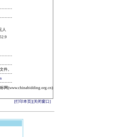
元人
.9
标文件。
n
ww.chinabidding.org.cn)
[打印本页]
[关闭窗口]