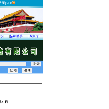
收藏
|
订阅
心
|
|
招标助手
|
|
专家库
|
月31日