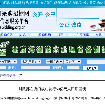
|
标讯
| |
本站服务
| |
数据回顾
| |
知识助手
| |
政策法规
| |
发布流程
| |
设为首页
| |
加入
服
|
采购公告
|
|
资讯中心
|
|
采购机构
|
|
项目中心
|
|
供应商库
|
|
会员中
-
拟在建项目
-正文
财政部在澳门成功发行50亿元人民币国债
采购招标网(www.chinabidding.org.cn) 第【
92382
】号 发布时间：
2024年10