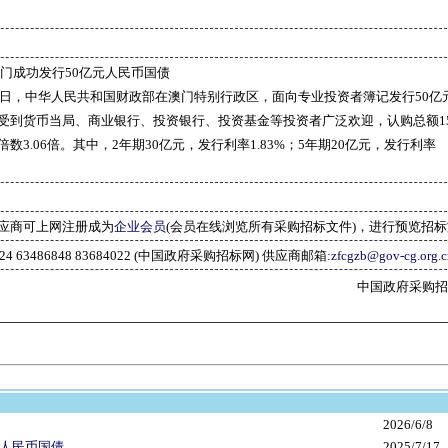
门成功发行50亿元人民币国债
日，中华人民共和国财政部在澳门特别行政区，面向专业投资者簿记发行50亿
受到货币当局、商业银行、投资银行、投资基金等投资者广泛欢迎，认购总额152
数3.06倍。其中，2年期30亿元，发行利率1.83%；5年期20亿元，发行利率
应商可上网注册成为
企业会员
(会员在线浏览所有采购招标文件)，进行预览招
2024 63486848 83684022 (中国政府采购招标网) 供应商邮箱:
zfcgzb@gov-cg.org.c
中国政府采购招标网(w
2026/6/8
元人民币国债
2025/7/17