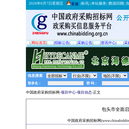
2026年8月7日星期五
|
标讯
| |
本站服务
| |
数据回顾
| |
客服
|
网站首页
|
|
招标公告
|
|
采购公告
|
|
资讯中心
|
|
采
信息搜索
中国政府采购招标网-
项目中心
-
项目动态
-正文
包头市全面
中国政府采购招标网(www.chinabidding.