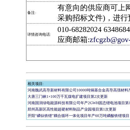
有意向的供应商可上
备注:
采购招标文件)，进行
010-68282024 634
详情咨询电话:
应商邮箱:
zfcgzb@gov-
相关项目:
河南魏武高导新材料有限公司10000吨铜基合金高导高强材料
大唐三门峡1×100万千瓦煤电扩建项目第2次更新
河南国润绿电能源科技有限公司年产2GWH固态锂电池项目第
郑州高新区高性能超硬材料制品产业园项目第1次更新
开阳“磷钛铁锂”耦合循环一体化项目年产60万吨磷酸铁锂项目