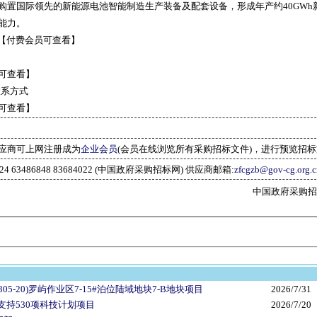
购置国际领先的新能源电池智能制造生产装备及配套设备，形成年产约40GWh
能力。
【付费会员可查看】
可查看】
联系方式
可查看】
应商可上网注册成为
企业会员
(会员在线浏览所有采购招标文件)，进行预览招
2024 63486848 83684022 (中国政府采购招标网) 供应商邮箱:
zfcgzb@gov-cg.org.c
中国政府采购招标网(w
05-20)罗屿作业区7-15#泊位陆域地块7-B地块项目
2026/7/31
支持530项科技计划项目
2026/7/20