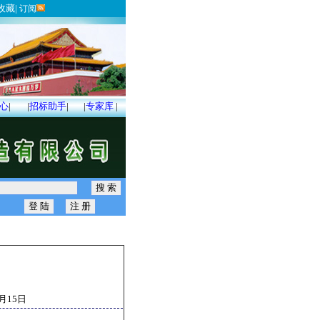
收藏
|
订阅
心
|
|
招标助手
|
|
专家库
|
5月15日