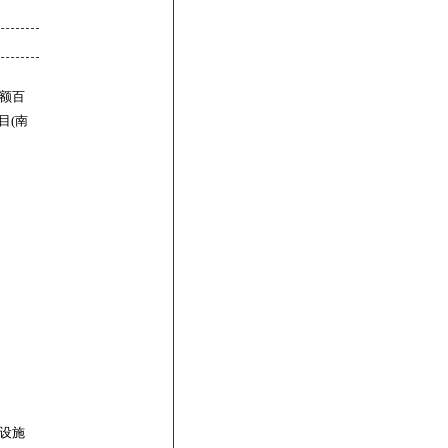
额百
目(南
属设施