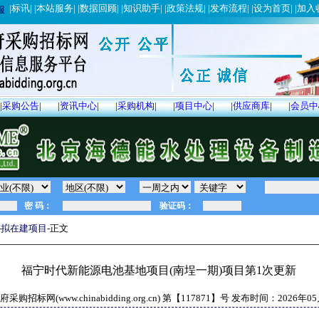
|
标讯
| |
本站服务
| |
数据回顾
| |
知识助手
| |
政策法规
| |
发布流程
| |
设为首页
| |
加入
服
|
采购公告
|
|
资讯中心
|
|
采购机构
|
|
项目中心
|
|
供应商库
|
|
会员中
-
拟在建项目
-正文
福宁时代新能源电池基地项目(南埕一期)项目第1次更新
采购招标网(www.chinabidding.org.cn) 第【
117871
】号 发布时间：
2026年0