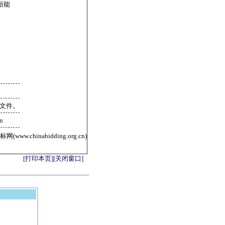
新能
标文件。
n
ww.chinabidding.org.cn)
[打印本页]
[关闭窗口]