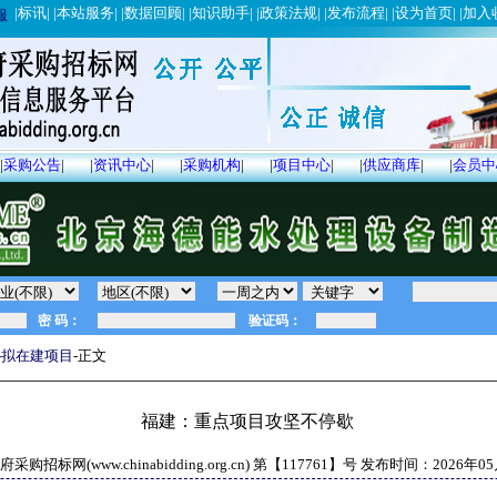
|
标讯
| |
本站服务
| |
数据回顾
| |
知识助手
| |
政策法规
| |
发布流程
| |
设为首页
| |
加入
服
|
采购公告
|
|
资讯中心
|
|
采购机构
|
|
项目中心
|
|
供应商库
|
|
会员中
-
拟在建项目
-正文
福建：重点项目攻坚不停歇
采购招标网(www.chinabidding.org.cn) 第【
117761
】号 发布时间：
2026年0