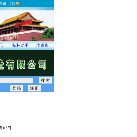
收藏
|
订阅
心
|
|
招标助手
|
|
专家库
|
5月07日