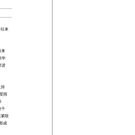
车往来
日来
伟华
时进
支持
受雨
多
较干
紧紧咬
形成