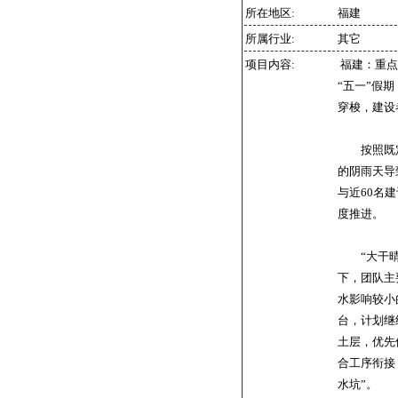
所在地区:
福建
所属行业:
其它
项目内容:
福建：重点
“五一”假
穿梭，建设
按照既定
的阴雨天导
与近60名
度推进。
“大干晴天
下，团队主
水影响较小
台，计划继
土层，优先
合工序衔接
水坑”。