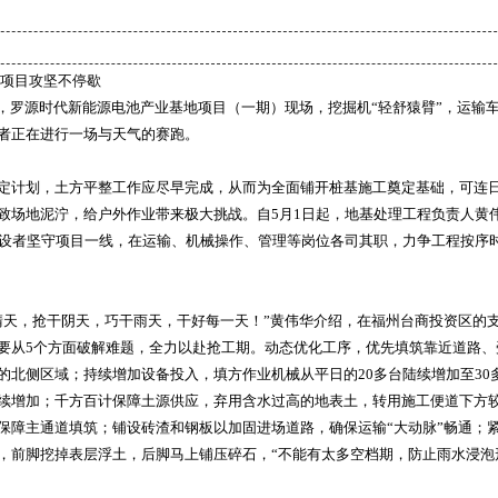
项目攻坚不停歇
期，罗源时代新能源电池产业基地项目（一期）现场，挖掘机“轻舒猿臂”，运输
者正在进行一场与天气的赛跑。
计划，土方平整工作应尽早完成，从而为全面铺开桩基施工奠定基础，可连
致场地泥泞，给户外作业带来极大挑战。自5月1日起，地基处理工程负责人黄
建设者坚守项目一线，在运输、机械操作、管理等岗位各司其职，力争工程按序
，抢干阴天，巧干雨天，干好每一天！”黄伟华介绍，在福州台商投资区的
要从5个方面破解难题，全力以赴抢工期。动态优化工序，优先填筑靠近道路、
的北侧区域；持续增加设备投入，填方作业机械从平日的20多台陆续增加至30
续增加；千方百计保障土源供应，弃用含水过高的地表土，转用施工便道下方
保障主通道填筑；铺设砖渣和钢板以加固进场道路，确保运输“大动脉”畅通；
，前脚挖掉表层浮土，后脚马上铺压碎石，“不能有太多空档期，防止雨水浸泡