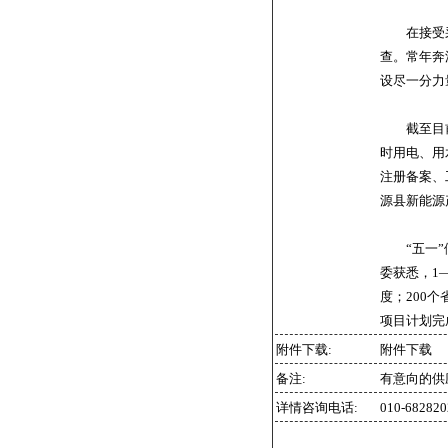
在接受采
查。常年奔
设尽一分力
截至目前，
时用电、用
注册备案、
源县新能源
“五一”假
委获悉，1—
度；200个
项目计划完
附件下载:
附件下载
备注:
有意向的供
详情咨询电话:
010-6828