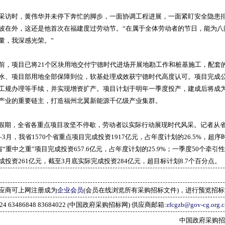
访时，黄伟华并未停下奔忙的脚步，一面协调工程进展，一面紧盯安全隐患
波在外，这还是他首次在福建度过劳动节。“在属于全体劳动者的节日，能为八
量，我深感光荣。”
项目已将21个区块用地交付宁德时代进场开展地勘工作和桩基施工，配套
水、项目部用地全部保障到位，软基处理成效获宁德时代高度认可。项目完成
工规办理等手续，并实现增资扩产。项目计划于明年一季度投产，建成后将成
产业的重要链主，打造福州北翼新能源千亿级产业集群。
期，全省各重点项目攻坚不停歇，劳动者以实际行动展现时代风采。记者从
3月，我省1570个省重点项目完成投资1917亿元，占年度计划的26.5%，超序
省“重中之重”项目完成投资657.6亿元，占年度计划的25.9%；一季度50个牵引
成投资261亿元，截至3月底实际完成投资284亿元，超目标计划8.7个百分点。
应商可上网注册成为
企业会员
(会员在线浏览所有采购招标文件)，进行预览招
2024 63486848 83684022 (中国政府采购招标网) 供应商邮箱:
zfcgzb@gov-cg.org.c
中国政府采购招标网(w