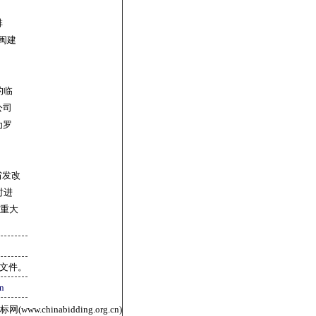
排
闽建
的临
公司
为罗
省发改
时进
性重大
标文件。
n
ww.chinabidding.org.cn)