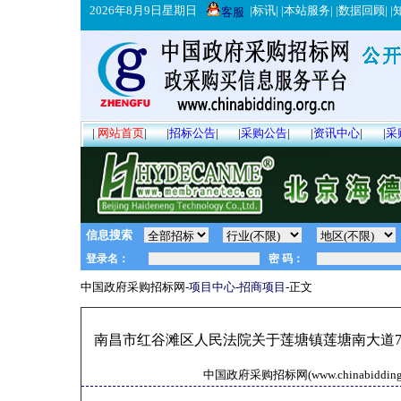
2026年8月9日星期日
|
标讯
| |
本站服务
| |
数据回顾
| |
客服
|
网站首页
|
|
招标公告
|
|
采购公告
|
|
资讯中心
|
|
采
信息搜索
中国政府采购招标网-
项目中心
-
招商项目
-正文
南昌市红谷滩区人民法院关于莲塘镇莲塘南大道71
中国政府采购招标网(www.chinabidding.