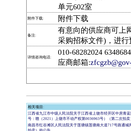
单元602室
附件下载
附件下载:
有意向的供应商可上
备注:
采购招标文件)，进行
010-68282024 634
详情咨询电话:
应商邮箱:
zfcgzb@gov-
相关项目:
江西省九江市中级人民法院关于江西省上饶市经开区中房青蓝国际
号：赣（2021）上饶市不动产权第0036963号）（第二次拍
南昌市红谷滩区人民法院关于莲塘镇莲塘南大道717号路通城邦
拍卖）的公告