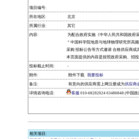
项目编号:
所在地区:
北京
所属行业:
其它
内容:
为配合政府实施《中华人民共和国政府
＂中国科学院地质与地球物理研究所高频
采购 招标公告等方式邀请 合格供应商
本页面提供的内容是按照政府采购、招投
投标截止时间:
-
附件:
附件下载
我要投标
备注:
有意向的供应商需上网注册成为
供应商
详情咨询电话:
客服
010-68282024 63486848 
相关项目: