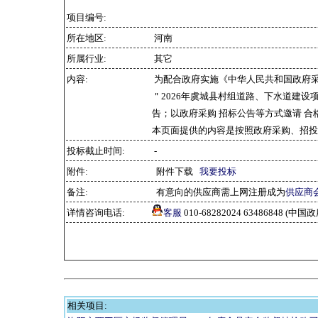
项目编号:
所在地区:
河南
所属行业:
其它
内容:
为配合政府实施《中华人民共和国政府
＂2026年虞城县村组道路、下水道建设项目
告；以政府采购 招标公告等方式邀请 
本页面提供的内容是按照政府采购、招投
投标截止时间:
-
附件:
附件下载
我要投标
备注:
有意向的供应商需上网注册成为
供应商
详情咨询电话:
客服
010-68282024 63486848 
相关项目: