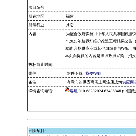
项目编号:
所在地区:
福建
所属行业:
其它
内容:
为配合政府实施《中华人民共和国政府
＂2025年航标灯维护改造工程结果公告
邀请 合格供应商或其他组织参与投标，
本页面提供的内容是按照政府采购、招投
投标截止时间:
-
附件:
附件下载
我要投标
备注:
有意向的供应商需上网注册成为
供应商
详情咨询电话:
客服
010-68282024 63486848 
相关项目: