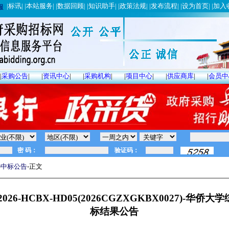
|
标讯
| |
本站服务
| |
数据回顾
| |
知识助手
| |
政策法规
| |
发布流程
| |
设为首页
| |
加入
服
|
采购公告
|
|
资讯中心
|
|
采购机构
|
|
项目中心
|
|
供应商库
|
|
会员中
-
中标公告
-正文
26-HCBX-HD05(2026CGZXGKBX0027)-华
标结果公告