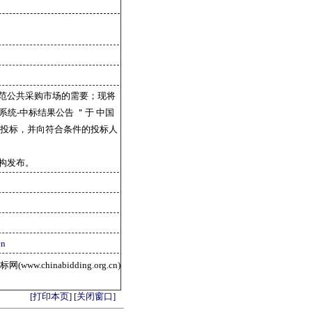
范公共采购市场的需要；现将
案管理系统-中标结果公告 ＂于 中国
与投标，并向符合条件的投标人
构发布。
cn
ww.chinabidding.org.cn)
[打印本页]
[关闭窗口]