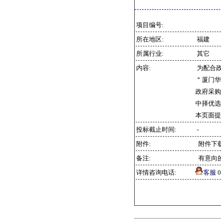
项目编号:
所在地区:
福建
所属行业:
其它
内容:
为配合
＂厦门华沧
政府采购
中择优选
本页面提
投标截止时间:
-
附件:
附件下
备注:
有意向
详情咨询电话:
客服
0