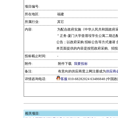
项目编号:
所在地区:
福建
所属行业:
其它
内容:
为配合政府实施《中华人民共和国政府
＂正务-厦门大学曾厝垵学生公寓二期总配
公告；以政府采购 招标公告等方式邀请
本页面提供的内容是按照政府采购、招投
投标截止时间:
-
附件:
附件下载
我要投标
备注:
有意向的供应商需上网注册成为
供应商
详情咨询电话:
客服
010-68282024 63486848 
相关项目: