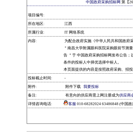
中国政府采购招标网
第【
2
项目编号:
所在地区:
江西
所属行业:
IT 网络系统
内容:
为配合政府实施《中华人民共和国政府
＂南昌大学附属眼科医院采购眼前节测量评估
告 ＂于 中国政府采购招标网发布公告；
条件的投标人中择优选择中标人。
本页面提供的内容是按照政府采购、招投
投标截止时间:
-
附件:
附件下载
我要投标
备注:
有意向的供应商需上网注册成为
供应商
详情咨询电话:
客服
010-68282024 63486848 