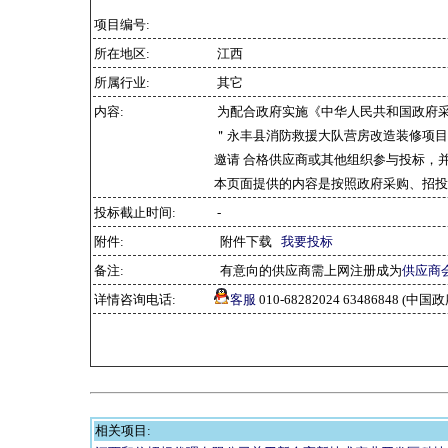
项目编号:
所在地区:
江西
所属行业:
其它
内容:
为配合政府实施《中华人民共和国政府
＂永丰县消防救援大队营房改造装修项目
邀请 合格供应商或其他组织参与投标，
本页面提供的内容是按照政府采购、招投
投标截止时间:
-
附件:
附件下载
我要投标
备注:
有意向的供应商需上网注册成为
供应商
详情咨询电话:
客服
010-68282024 63486848 
相关项目: