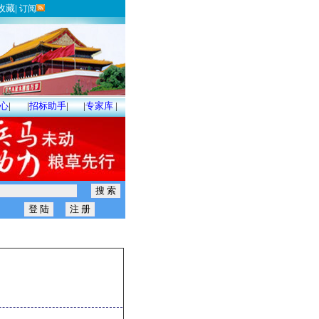
收藏
|
订阅
心
|
|
招标助手
|
|
专家库
|