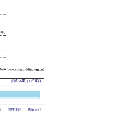
发布。
ww.chinabidding.org.cn)
[打印本页]
[关闭窗口]
号
|
网站律师
|
联系我们
|