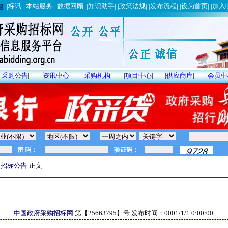
|
标讯
| |
本站服务
| |
数据回顾
| |
知识助手
| |
政策法规
| |
发布流程
| |
设为首页
| |
加入
服
|
采购公告
|
|
资讯中心
|
|
采购机构
|
|
项目中心
|
|
供应商库
|
|
会员中
-
招标公告
-正文
中国政府采购招标网
第【
25663795
】号 发布时间：
0001/1/1 0:00:00