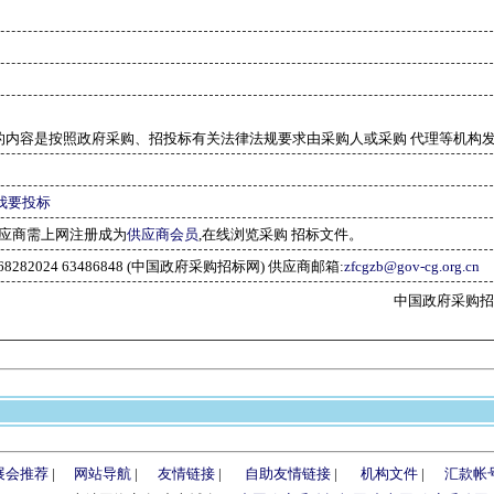
的内容是按照政府采购、招投标有关法律法规要求由采购人或采购 代理等机构
我要投标
应商需上网注册成为
供应商会员
,在线浏览采购 招标文件。
-68282024 63486848 (中国政府采购招标网) 供应商邮箱:
zfcgzb@gov-cg.org.cn
中国政府采购招标网(w
展会推荐
|
网站导航
|
友情链接
|
自助友情链接
|
机构文件
|
汇款帐