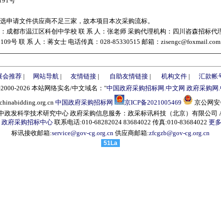
191号
比选申请文件供应商不足三家，故本项目本次采购流标。
：成都市温江区科创中学校 联 系 人：张老师 采购代理机构：四川咨森招标代
号 联 系 人：蒋女士 电话传真：028-85330515 邮箱：zisengc@foxmail.com
展会推荐
|
网站导航
|
友情链接
|
自助友情链接
|
机构文件
|
汇款帐
©2000-2026 本站网络实名/中文域名："
中国政府采购招标网.中文网
政府采购网
abidding.org.cn
中国政府采购招标网
京ICP备2021005469
京公网安备1
发科学技术研究中心 政府采购信息服务：政采标讯科技（北京）有限公司 All right
：
政府采购招标中心
联系电话:010-68282024 83684022 传真:010-83684022
更多
标讯接收邮箱:
service@gov-cg.org.cn
供应商邮箱:
zfcgzb@gov-cg.org.cn
51La