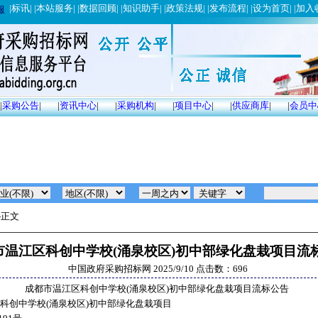
|
标讯
| |
本站服务
| |
数据回顾
| |
知识助手
| |
政策法规
| |
发布流程
| |
设为首页
| |
加入
服
|
采购公告
|
|
资讯中心
|
|
采购机构
|
|
项目中心
|
|
供应商库
|
|
会员中
-正文
市温江区科创中学校(涌泉校区)初中部绿化盘栽项目流
中国政府采购招标网
2025/9/10
点击数：696
成都市温江区科创中学校(涌泉校区)初中部绿化盘栽项目流标公告
科创中学校(涌泉校区)初中部绿化盘栽项目